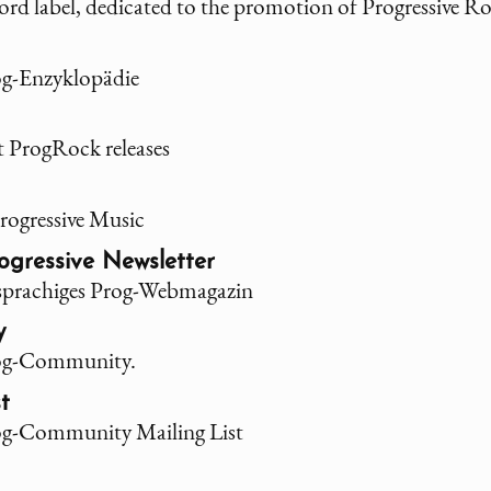
cord label, dedicated to the promotion of Progressive R
og-Enzyklopädie
t ProgRock releases
rogressive Music
ogressive Newsletter
chsprachiges Prog-Webmagazin
y
rog-Community.
t
og-Community Mailing List