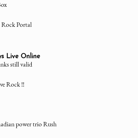
Box
e Rock Portal
s Live Online
ks still valid
ive Rock !!
t
nadian power trio Rush