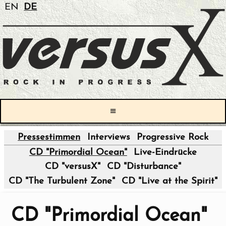
EN
DE
≡
Pressestimmen
Interviews
Progressive Rock
|
CD "Primordial Ocean"
Live-Eindrücke
CD "versusX"
CD "Disturbance"
CD "The Turbulent Zone"
CD "Live at the Spirit"
CD "Primordial Ocean"