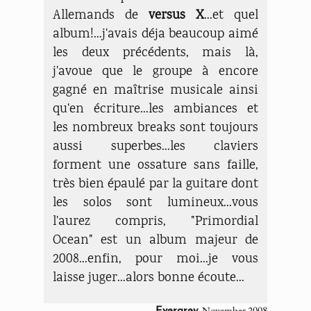
Allemands de
versus X
...et quel
album!...j'avais déja beaucoup aimé
les deux précédents, mais là,
j'avoue que le groupe à encore
gagné en maîtrise musicale ainsi
qu'en écriture...les ambiances et
les nombreux breaks sont toujours
aussi superbes...les claviers
forment une ossature sans faille,
très bien épaulé par la guitare dont
les solos sont lumineux...vous
l'aurez compris, "Primordial
Ocean" est un album majeur de
2008...enfin, pour moi...je vous
laisse juger...alors bonne écoute...
, November 2008