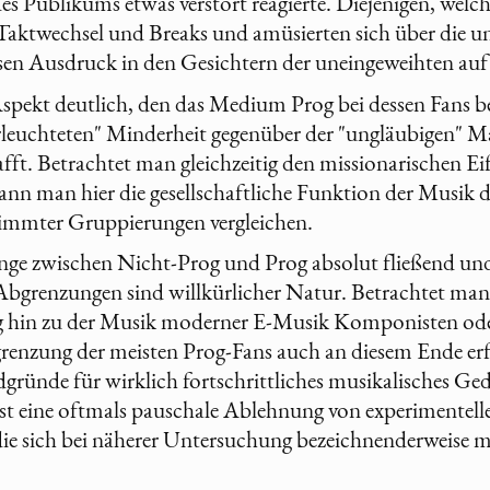
es Publikums etwas verstört reagierte. Diejenigen, welch
 Taktwechsel und Breaks und amüsierten sich über die 
n Ausdruck in den Gesichtern der uneingeweihten auf 
Aspekt deutlich, den das Medium Prog bei dessen Fans bew
rleuchteten" Minderheit gegenüber der "ungläubigen" Ma
afft. Betrachtet man gleichzeitig den missionarischen E
kann man hier die gesellschaftliche Funktion der Musik 
immter Gruppierungen vergleichen.
nge zwischen Nicht-Prog und Prog absolut fließend und
bgrenzungen sind willkürlicher Natur. Betrachtet ma
 hin zu der Musik moderner E-Musik Komponisten oder
bgrenzung der meisten Prog-Fans auch an diesem Ende er
gdgründe für wirklich fortschrittliches musikalisches Ge
ist eine oftmals pauschale Ablehnung von experimentel
die sich bei näherer Untersuchung bezeichnenderweise m