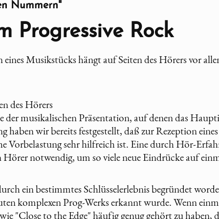
gen Nummern"
m Progressive Rock
 eines Musikstücks hängt auf Seiten des Hörers vor all
en des Hörers
e der musikalischen Präsentation, auf denen das Hauptin
 haben wir bereits festgestellt, daß zur Rezeption ein
che Vorbelastung sehr hilfreich ist. Eine durch Hör-Erfa
n Hörer notwendig, um so viele neue Eindrücke auf einm
t durch ein bestimmtes Schlüsselerlebnis begründet word
guten komplexen Prog-Werks erkannt wurde. Wenn einma
ie "Close to the Edge" häufig genug gehört zu haben, 