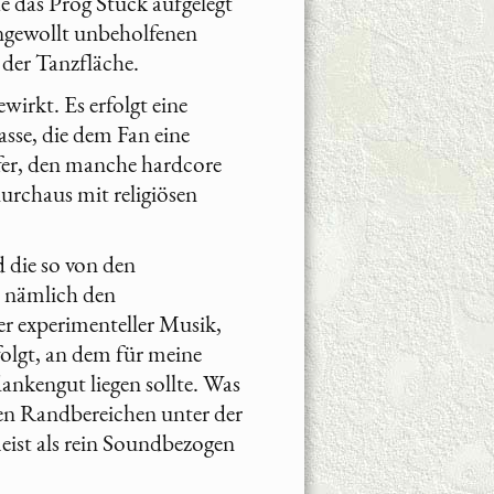
e das Prog Stück aufgelegt
ungewollt unbeholfenen
der Tanzfläche.
irkt. Es erfolgt eine
sse, die dem Fan eine
ifer, den manche hardcore
durchaus mit religiösen
 die so von den
n nämlich den
 experimenteller Musik,
folgt, an dem für meine
dankengut liegen sollte. Was
len Randbereichen unter der
eist als rein Soundbezogen