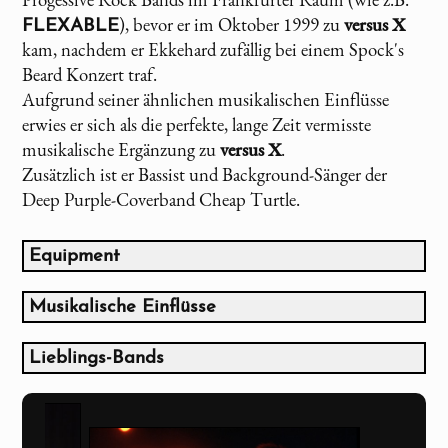
), bevor er im Oktober 1999 zu
versus X
FLEXABLE
kam, nachdem er Ekkehard zufällig bei einem Spock's
Beard Konzert traf.
Aufgrund seiner ähnlichen musikalischen Einflüsse
erwies er sich als die perfekte, lange Zeit vermisste
musikalische Ergänzung zu
versus X
.
Zusätzlich ist er Bassist und Background-Sänger der
Deep Purple-Coverband Cheap Turtle.
Equipment
Fender Squier Precision Vintage '62 (Built in 1984)
Fenix 4-string Jazzbass
Musikalische Einflüsse
Fenix 5-string Jazzbass
Gesang:
Ibanez 6-String Custom Bass
Lieblings-Bands
Greg Lake
Bass Collection Fretless Bass
Genesis (bis 1976)
Fish
Marshall DBS 72410 4x10" Basscombo
Emerson, Lake & Palmer (bis 1987)
Peter Gabriel
Boss ODB-3 Bass Overdrive
Marillion (bis 1988)
Glenn Hughes