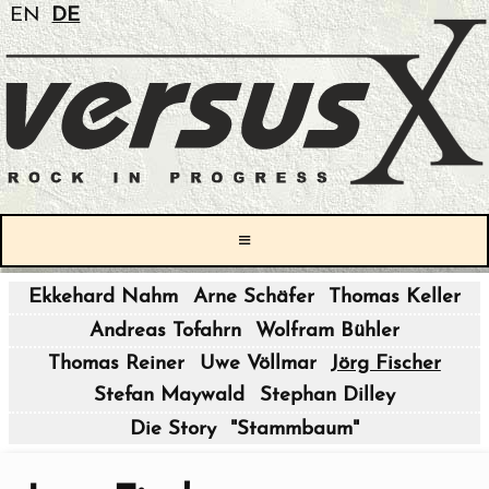
EN
DE
≡
Ekkehard Nahm
Arne Schäfer
Thomas Keller
|
Andreas Tofahrn
Wolfram Bühler
|
Thomas Reiner
Uwe Völlmar
Jörg Fischer
Stefan Maywald
Stephan Dilley
|
Die Story
"Stammbaum"