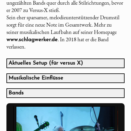
ungezählten Bands quer durch alle Stilrichtungen, bevor
er 2007 zu Versus-X stieß.
Sein eher sparsamer, melodieunterstützender Drumstil
sorgt für eine neue Note im Gesamtwerk. Mehr zu
seiner musikalischen Laufbahn auf seiner Homepage
. In 2018 hat er die Band
www.schlagwerker.de
verlassen.
Aktuelles Setup (für
versus X
)
Pearl MBX in green mist
22 x 18 BD / 8 x 8, 10 x 8, 12 x 8, 14 x 12, 16 x 14
Musikalische Einflüsse
TT
Billy Cobham
14 x 6 Ludwig Snare
Terry Bozzio
Bands
10 x 4 Mapex Snare
Mike Portnoy
King Crimson
Mixed Cymbals
Bill Bruford
Dream Theater
Several percussion instruments and gongs
...
Genesis
Roland SPDS Sampling Pad
Peter Gabriel