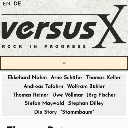
EN
DE
≡
Ekkehard Nahm
Arne Schäfer
Thomas Keller
|
Andreas Tofahrn
Wolfram Bühler
|
Thomas Reiner
Uwe Völlmar
Jörg Fischer
Stefan Maywald
Stephan Dilley
|
Die Story
"Stammbaum"